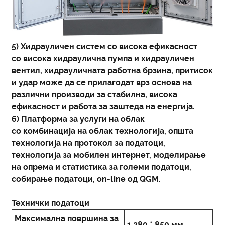
5) Хидрауличен систем со висока ефикасност
со висока хидраулична пумпа и хидрауличен
вентил, хидрауличната работна брзина, притисок
и удар може да се прилагодат врз основа на
различни производи за стабилна, висока
ефикасност и работа за заштеда на енергија.
6) Платформа за услуги на облак
со комбинација на облак технологија, општа
технологија на протокол за податоци,
технологија за мобилен интернет, моделирање
на опрема и статистика за големи податоци,
собирање податоци, on-line од QGM.
Технички податоци
Максимална површина за
1.280 * 850 мм