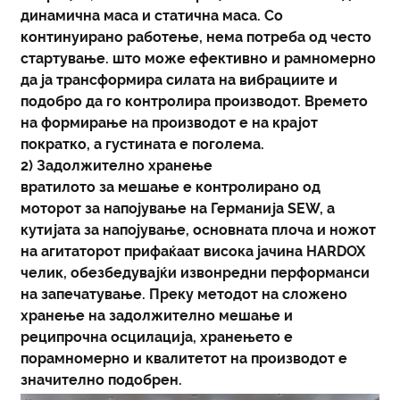
динамична маса и статична маса. Со
континуирано работење, нема потреба од често
стартување. што може ефективно и рамномерно
да ја трансформира силата на вибрациите и
подобро да го контролира производот. Времето
на формирање на производот е на крајот
пократко, а густината е поголема.
2) Задолжително хранење
вратилото за мешање е контролирано од
моторот за напојување на Германија SEW, а
кутијата за напојување, основната плоча и ножот
на агитаторот прифаќаат висока јачина HARDOX
челик, обезбедувајќи извонредни перформанси
на запечатување. Преку методот на сложено
хранење на задолжително мешање и
реципрочна осцилација, хранењето е
порамномерно и квалитетот на производот е
значително подобрен.