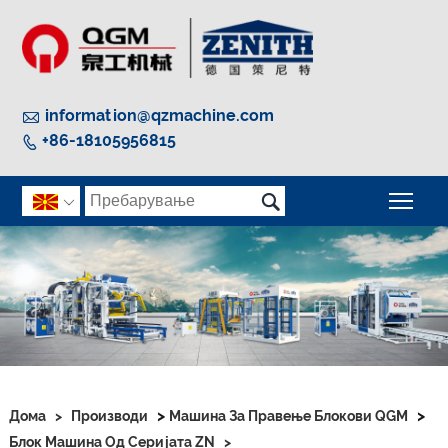

information@qzmachine.com
+86-18105956815


Вкл

>
>
Дома
>
Производи
Машина За Правење Блокови QGM
Блок Машина Од Серијата ZN
>