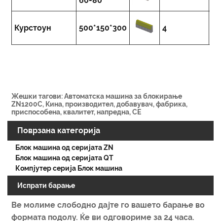
60-80
п
Курстоун
500*150*300
4
4,
Жешки тагови: Автоматска машина за блокирање
ZN1200C, Кина, производител, добавувач, фабрика,
приспособена, квалитет, напредна, CE
Поврзана категорија
Блок машина од серијата ZN
Блок машина од серијата QT
Компјутер серија Блок машина
Испрати барање
Ве молиме слободно дајте го вашето барање во
формата подолу. Ќе ви одговориме за 24 часа.