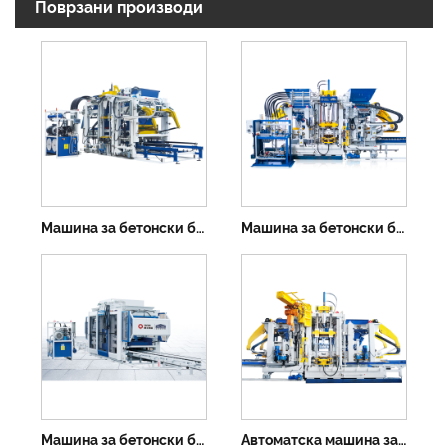
Поврзани производи
Машина за бетонски блок ZN900CG
Машина за бетонски блок ZN1000C
Машина за бетонски блок ZN1200S
Автоматска машина за правење цементни блокови ZN1500-2C