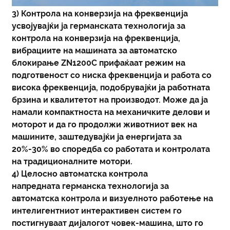
3) Контрола на конверзија на фреквенција
усвојувајќи ја германската технологија за
контрола на конверзија на фреквенција,
вибрациите на машината за автоматско
блокирање ZN1200C прифаќаат режим на
подготвеност со ниска фреквенција и работа со
висока фреквенција, подобрувајќи ја работната
брзина и квалитетот на производот. Може да ја
намали компактноста на механичките делови и
моторот и да го продолжи животниот век на
машините, заштедувајќи ја енергијата за
20%-30% во споредба со работата и контролата
на традиционалните мотори.
4) Целосно автоматска контрола
напредната германска технологија за
автоматска контрола и визуелното работење на
интелигентниот интерактивен систем го
постигнуваат дијалогот човек-машина, што го