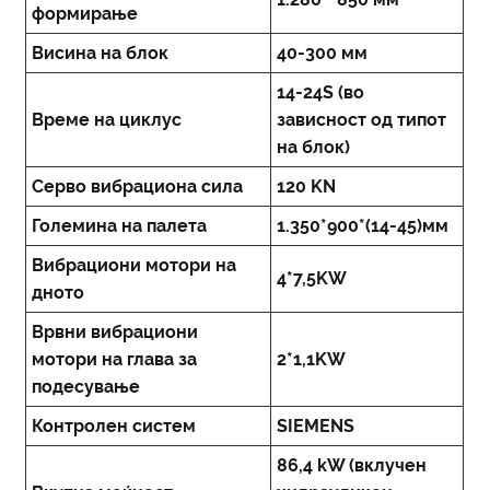
формирање
Висина на блок
40-300 мм
14-24S (во
Време на циклус
зависност од типот
на блок)
Серво вибрациона сила
120 KN
Големина на палета
1.350*900*(14-45)мм
Вибрациони мотори на
4*7,5KW
дното
Врвни вибрациони
мотори на глава за
2*1,1KW
подесување
Контролен систем
SIEMENS
86,4 kW (вклучен