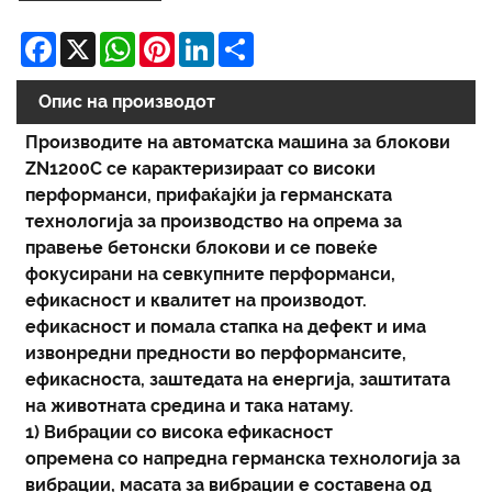
Facebook
X
WhatsApp
Pinterest
LinkedIn
Share
Опис на производот
Производите на автоматска машина за блокови
ZN1200C се карактеризираат со високи
перформанси, прифаќајќи ја германската
технологија за производство на опрема за
правење бетонски блокови и се повеќе
фокусирани на севкупните перформанси,
ефикасност и квалитет на производот.
ефикасност и помала стапка на дефект и има
извонредни предности во перформансите,
ефикасноста, заштедата на енергија, заштитата
на животната средина и така натаму.
1) Вибрации со висока ефикасност
опремена со напредна германска технологија за
вибрации, масата за вибрации е составена од