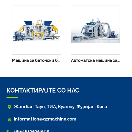
Машина за бетонски блок Zn2000c
Автоматска машина за правење цементни блокови ZN1500C
КОНТАКТИРАЈТЕ СО НАС

Жангбан Таун, ТИА, Куанжу, Фуџијан, Кина

information@qzmachine.com

+86-18105956815