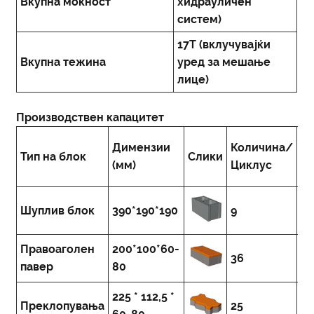
Вкупна моќност
хидрауличен
систем)
17T (вклучувајќи
Вкупна тежина
уред за мешање
лице)
Производствен капацитет
П
Димензии
Количина/
Тип на блок
Слики
ка
(мм)
Циклус
(з
14
Шуплив блок
390*190*190
9
п
Правоаголен
200*100*60-
52
36
павер
80
п
225 * 112,5 *
42
Преклопувања
25